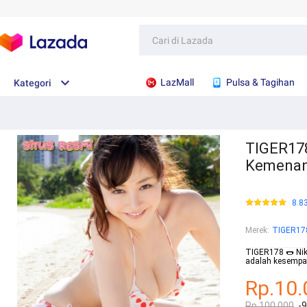
LazMall
Pulsa & Tagihan
Kategori
TIGER178
Kemenang
8.8
Merek
:
TIGER17
TIGER178 🌭 Nik
adalah kesempa
Rp.10.
Rp.100.000
-