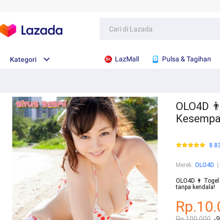
LazMall
Pulsa & Tagihan
Kategori
OLO4D 👨
Kesempa
8.8
Merek
:
OLO4D
OLO4D 👨 Togel 
tanpa kendala!
Rp.10.
Rp.100.000
-