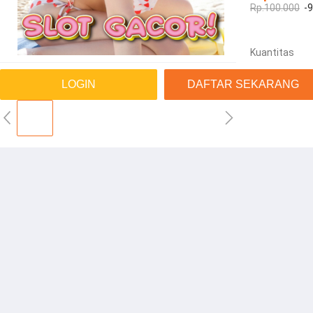
Rp.100.000
-
Kuantitas
LOGIN
DAFTAR SEKARANG