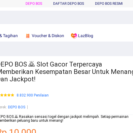
DEPO BOS
DAFTAR DEPO BOS
DEPO BOS RESMI
& Tagihan
Voucher & Diskon
LazBlog
EPO BOS 🙇 Slot Gacor Terpercaya
emberikan Kesempatan Besar Untuk Menan
an Jackpot!
8.832.900 Penilaian
erek
:
DEPO BOS
PO BOS 🙇 Rasakan sensasi togel dengan jackpot melimpah. Setiap permainan
emberikan peluang baru untuk menang!
Rp.10.000