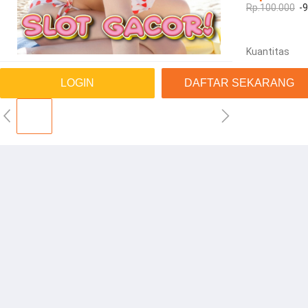
Rp.100.000
-
Kuantitas
LOGIN
DAFTAR SEKARANG