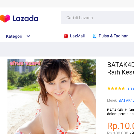
LazMall
Pulsa & Tagihan
Kategori
BATAK4D
Raih Ke
8.8
Merek
:
BATAK4
BATAK4D 👨 Gun
dalam permainan
Rp.10.
Rp.100.000
-